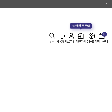
13만원 쿠폰팩
0
검색
약국찾기
로그인
회원가입
주문조회
장바구니