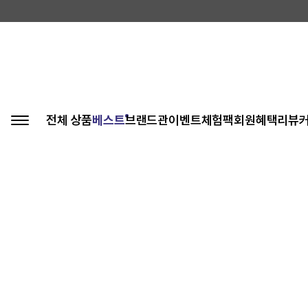
전체 상품
베스트
브랜드관
이벤트
체험팩
회원혜택
리뷰