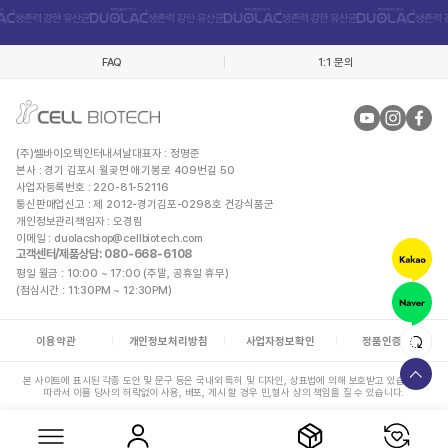
FAQ
1:1 문의
(주)쎌바이오텍인터내셔날
대표자 : 정명준
본사 : 경기 김포시 월곶면 애기봉로 409번길 50
사업자등록번호 : 220-81-52116
통신판매업신고 : 제 2012-경기김포-0298호 건강식품군
개인정보관리책임자 : 오경림
이메일 :
duolacshop@cellbiotech.com
고객센터/제품상담
: 080-668-6108
평일 월금 : 10:00 ~ 17:00 (주말, 공휴일 휴무)
(점심시간 : 11:30PM ~ 12:30PM)
이용약관
개인정보처리방침
사업자정보확인
정품인증안내
본 사이트에 표시된 각종 도안 및 문구 등은 국내외 특허 및 디자인, 상표법에 의해 보호받고 있습니다.
따라서 이를 당사의 허락없이 사용, 배포, 게시 할 경우 민,형사 상의 책임을 질 수 있습니다.