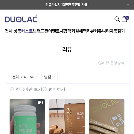
신규가입시 13만원 쿠폰팩 지급!
0
전체 상품
베스트
브랜드관
이벤트
체험팩
회원혜택
리뷰
커뮤니티
제품찾기
리뷰