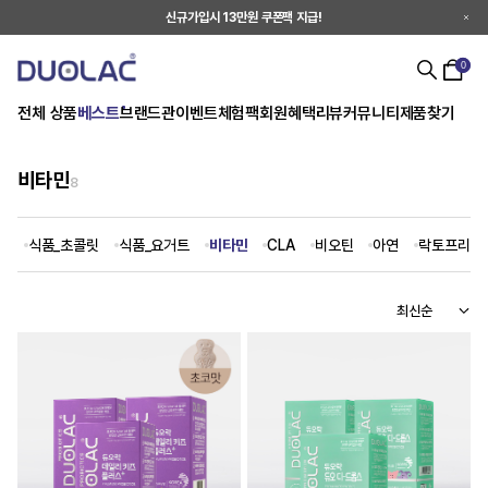
신규가입시 13만원 쿠폰팩 지급!
0
전체 상품
베스트
브랜드관
이벤트
체험팩
회원혜택
리뷰
커뮤니티
제품찾기
비타민
8
스
식품_초콜릿
식품_요거트
비타민
CLA
비오틴
아연
락토프리