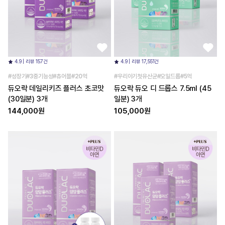
4.9 | 리뷰 157건
4.9 | 리뷰 17,551건
#성장기#3중기능성#츄어블#20억
#우리아기첫유산균#오일드롭#5억
듀오락 데일리키즈 플러스 초코맛
듀오락 듀오 디 드롭스 7.5ml (45
(30일분) 3개
일분) 3개
144,000원
105,000원