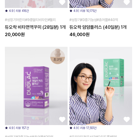
4.9 | 리뷰 416건
4.9 | 리뷰 10,175건
#성장기어린이#9종멀티비타민#젤리
#성장기#3중기능성#츄어블#40억
듀오락 비타면역꾸미 (28일분) 1개
듀오락 얌얌플러스 (40일분) 1개
20,000원
46,000원
4.9 | 리뷰 157건
4.9 | 리뷰 17,551건