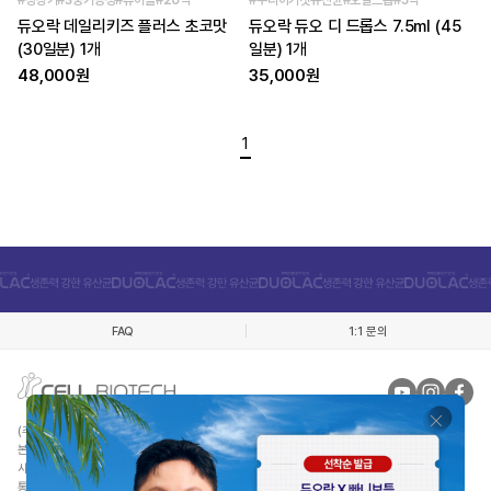
#성장기#3중기능성#츄어블#20억
#우리아기첫유산균#오일드롭#5억
듀오락 데일리키즈 플러스 초코맛
듀오락 듀오 디 드롭스 7.5ml (45
(30일분) 1개
일분) 1개
48,000원
35,000원
1
FAQ
1:1 문의
(주)쎌바이오텍인터내셔날
대표자 : 정명준
본사 : 경기 김포시 월곶면 애기봉로 409번길 50
사업자등록번호 : 220-81-52116
통신판매업신고 : 제 2012-경기김포-0298호 건강식품군