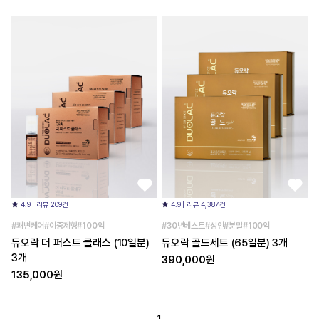
4.9 | 리뷰 209건
4.9 | 리뷰 4,387건
#쾌변케어#이중제형#100억
#30년베스트#성인#분말#100억
듀오락 더 퍼스트 클래스 (10일분)
듀오락 골드세트 (65일분) 3개
3개
390,000원
135,000원
1