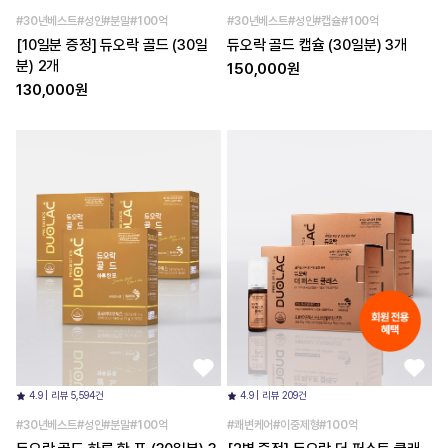
#30년베스트#성인#분말#100억
#30년베스트#성인#캡슐#100억
[10일분 증정] 듀오락 골드 (30일
듀오락 골드 캡슐 (30일분) 3개
분) 2개
150,000원
130,000원
4.9 | 리뷰 5,594건
4.9 | 리뷰 209건
#30년베스트#성인#분말#100억
#쾌변케어#이중제형#100억