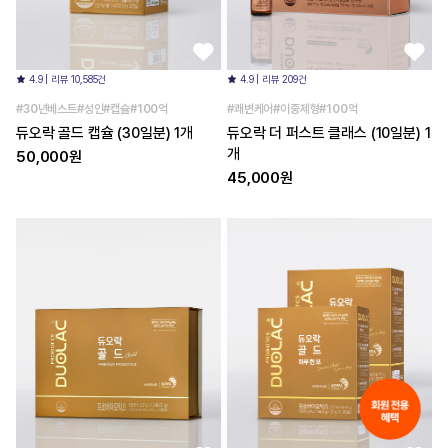
4.9 | 리뷰 10,585건
4.9 | 리뷰 209건
#30년베스트#성인#캡슐#100억
#쾌변케어#이중제형#100억
듀오락 골드 캡슐 (30일분) 1개
듀오락 더 퍼스트 클래스 (10일분) 1
개
50,000원
45,000원