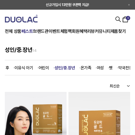
신규가입시 13만원 쿠폰팩 지급!
0
전체 상품
베스트
브랜드관
이벤트
체험팩
회원혜택
리뷰
커뮤니티
제품찾기
성인/중.장년
14
출생 후
이유식 아기
어린이
성인/중.장년
온가족
여성
펫
약국전용