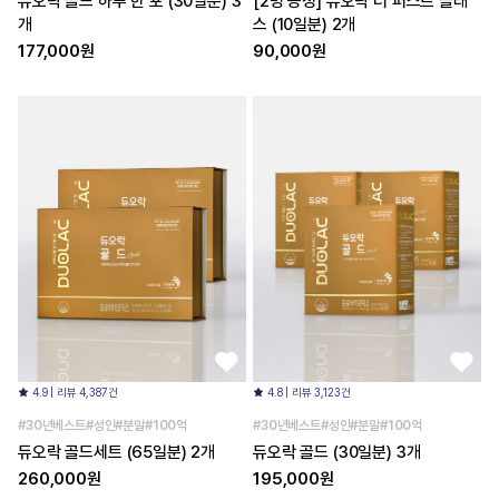
듀오락 골드 하루 한 포 (30일분) 3
[2병 증정] 듀오락 더 퍼스트 클래
개
스 (10일분) 2개
177,000원
90,000원
4.9 | 리뷰 4,387건
4.8 | 리뷰 3,123건
#30년베스트#성인#분말#100억
#30년베스트#성인#분말#100억
듀오락 골드세트 (65일분) 2개
듀오락 골드 (30일분) 3개
260,000원
195,000원