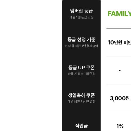
멤버십 등급
FAMIL
매월 1일 등급 조정
등급 선정 기준
10
만원 미
선정 월 직전 1년 결제금액
등급 UP 쿠폰
-
승급 시 최초 1회 한정
생일축하 쿠폰
3,000
원
매년 생일 7일 전 발행
1
적립금
%