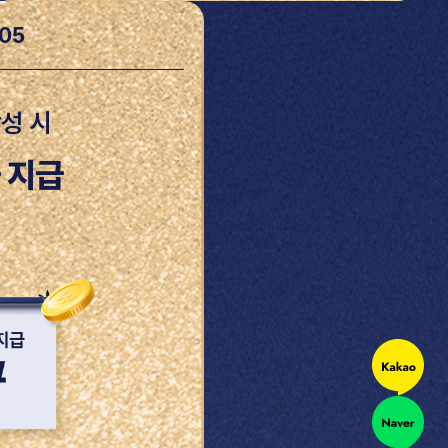
05
성 시
 지급