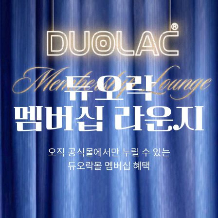
듀오락
멤버십 라운지
오직 공식몰에서만 누릴 수 있는
듀오락몰 멤버십 혜택