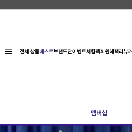
전체 상품
베스트
브랜드관
이벤트
체험팩
회원혜택
리뷰
멤버십