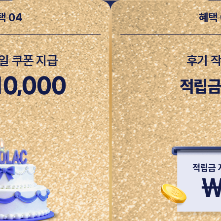
택 04
혜택 
일 쿠폰 지급
후기 작
10,000
적립금