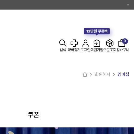
13만원 쿠폰팩
0
검색
약국찾기
로그인
회원가입
주문조회
장바구니
회원혜택
멤버십
쿠폰