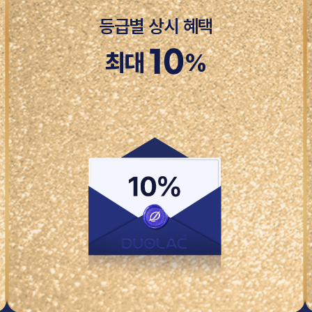
등급별 상시 혜택
10
최대
%