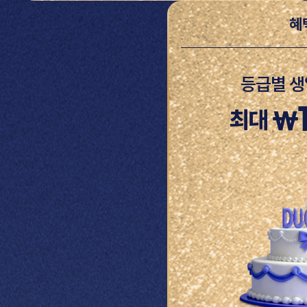
혜
등급별 생
최대
₩