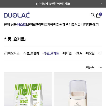
신규가입시 13만원 쿠폰팩 지급!
0
전체 상품
베스트
브랜드관
이벤트
체험팩
회원혜택
리뷰
커뮤니티
제품찾기
식품_요거트
3
 프로바이오틱스
식품_초콜릿
식품_요거트
비타민
CLA
비오틴
아연