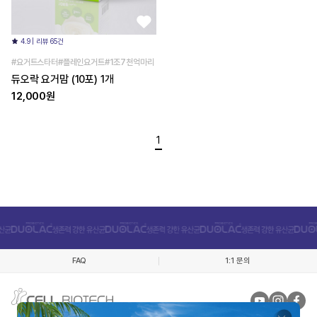
4.9 | 리뷰 65건
#요거트스타터#플레인요거트#1조7천억마리
듀오락 요거맘 (10포) 1개
12,000원
1
FAQ
1:1 문의