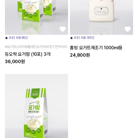
4.9 | 리뷰 65건
4.9 | 리뷰 301건
#요거트스타터#플레인요거트#1조7천억마리
홈빙 요거트제조기 1000ml용
듀오락 요거맘 (10포) 3개
24,800원
36,000원