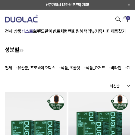
신규가입시 13만원 쿠폰팩 지급!
0
전체 상품
베스트
브랜드관
이벤트
체험팩
회원혜택
리뷰
커뮤니티
제품찾기
성분별
39
전체
유산균, 프로바이오틱스
식품_초콜릿
식품_요거트
비타민
CLA