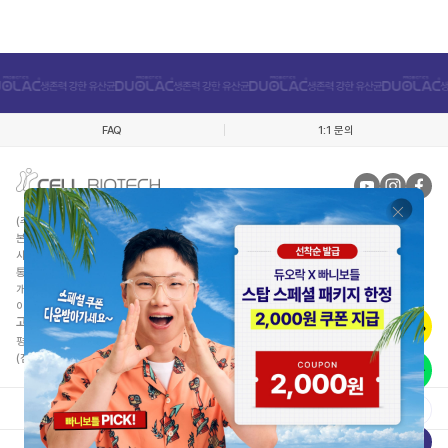
FAQ
1:1 문의
(주)쎌바이오텍인터내셔날
대표자 : 정명준
본사 : 경기 김포시 월곶면 애기봉로 409번길 50
사업자등록번호 : 220-81-52116
통신판매업신고 : 제 2012-경기김포-0298호 건강식품군
개인정보관리책임자 : 오경림
이메일 :
duolacshop@cellbiotech.com
고객센터/제품상담
: 080-668-6108
평일 월금 : 10:00 ~ 17:00 (주말, 공휴일 휴무)
(점심시간 : 11:30PM ~ 12:30PM)
이용약관
개인정보처리방침
사업자정보확인
정품인증안내