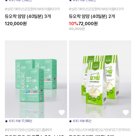
4.9 | 리뷰 7,362건
4.9 | 리뷰 7,362건
#성장기#유산균집중케어#츄어블#20억
#성장기#유산균집중케어#츄어블#20억
듀오락 얌얌 (40일분) 3개
듀오락 얌얌 (40일분) 2개
120,000원
10%
72,000원
80,000원
4.9 | 리뷰 17,590건
4.9 | 리뷰 65건
#우리아기첫유산균#오일드롭#5억
#요거트스타터#플레인요거트#1조7천억마리