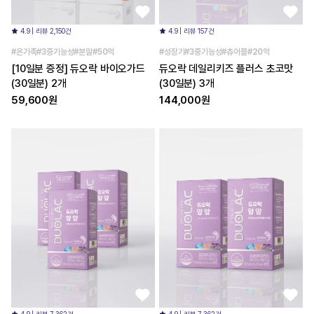
4.9 | 리뷰 2,150건
4.9 | 리뷰 157건
#온가족#3중기능성#분말#50억
#성장기#3중기능성#츄어블#20억
[10일분 증정] 듀오락 바이오가드
듀오락 데일리키즈 플러스 초코맛
(30일분) 2개
(30일분) 3개
59,600원
144,000원