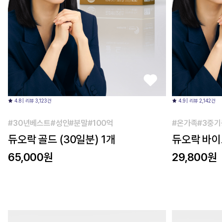
4.8 | 리뷰 3,123건
4.9 | 리뷰 2,142건
#30년베스트#성인#분말#100억
#온가족#3중기
듀오락 골드 (30일분) 1개
듀오락 바이오
65,000원
29,800원