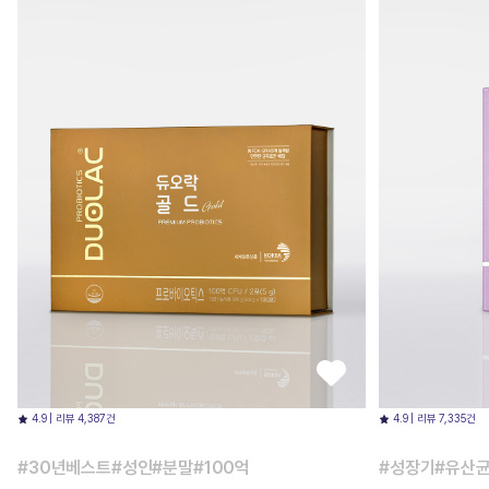
4.9 | 리뷰 4,387건
4.9 | 리뷰 7,335건
#30년베스트#성인#분말#100억
#성장기#유산