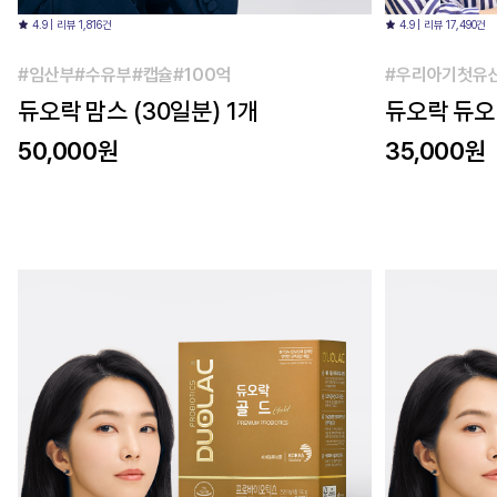
4.9 | 리뷰 1,816건
4.9 | 리뷰 17,490건
#임산부#수유부#캡슐#100억
#우리아기첫유
듀오락 맘스 (30일분) 1개
듀오락 듀오 
분) 1개
50,000원
35,000원