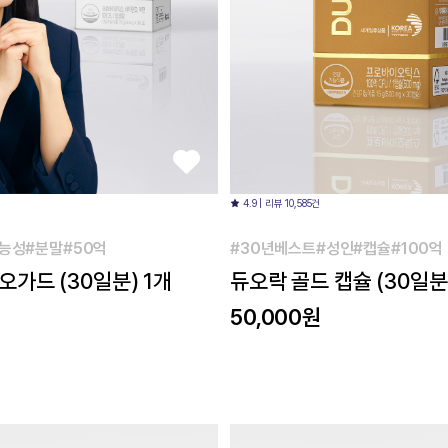
4.9 | 리뷰 10,585건
능성#분말#50억
#30년베스트#성인#캡슐#100억
가드 (30일분) 1개
듀오락 골드 캡슐 (30일분
50,000원