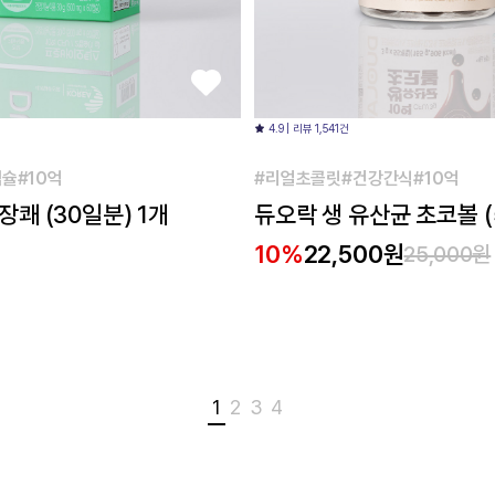
4.9 | 리뷰 1,541건
슐#10억
#리얼초콜릿#건강간식#10억
쾌 (30일분) 1개
듀오락 생 유산균 초코볼 (
10%
22,500원
25,000원
1
2
3
4