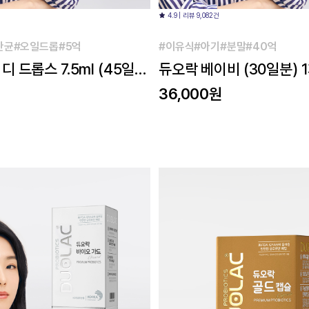
4.9 | 리뷰 9,082건
산균#오일드롭#5억
#이유식#아기#분말#40억
디 드롭스 7.5ml (45일
듀오락 베이비 (30일분) 
36,000원