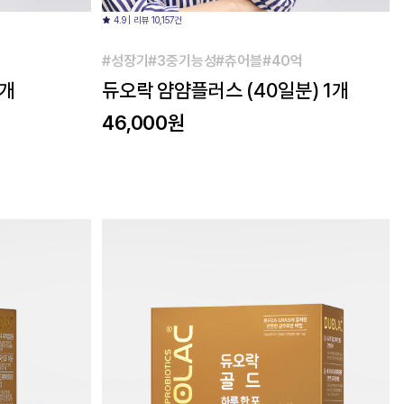
4.9 | 리뷰 10,157건
#성장기#3중기능성#츄어블#40억
1개
듀오락 얌얌플러스 (40일분) 1개
46,000원