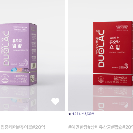
4.9 | 리뷰 3,139건
균집중케어#츄어블#20억
#예민한장#상비유산균#캡슐#20