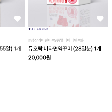
4.9 | 리뷰 415건
#성장기어린이#9종멀티비타민#젤리
55알) 1개
듀오락 비타면역꾸미 (28일분) 1개
20,000원