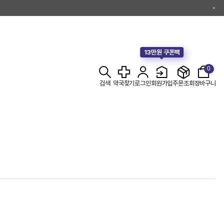
13만원 쿠폰팩
0
검색
약국찾기
로그인
회원가입
주문조회
장바구니