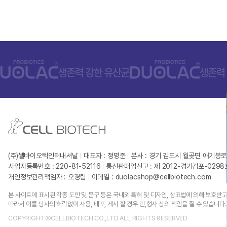
(주)쎌바이오텍인터내셔날
대표자 : 정명준
본사 : 경기 김포시 월곶면 애기봉로
사업자등록번호 : 220-81-52116
통신판매업신고 : 제 2012-경기김포-029
개인정보관리책임자 : 오경림
이메일 :
duolacshop@cellbiotech.com
본 사이트에 표시된 각종 도안 및 문구 등은 국내외 특허 및 디자인, 상표법에 의해 보호받고
따라서 이를 당사의 허락없이 사용, 배포, 게시 할 경우 민,형사 상의 책임을 질 수 있습니다.
COPYRIGHTⒸCELLBIOTECH CO.,LTD ALL RIGHTS RESERVED