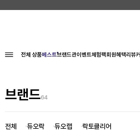
전체 상품
베스트
브랜드관
이벤트
체험팩
회원혜택
리뷰
브랜드
64
전체
듀오락
듀오랩
락토클리어