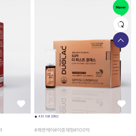
4.9 | 리뷰 209건
억
#쾌변케어#이중제형#100억