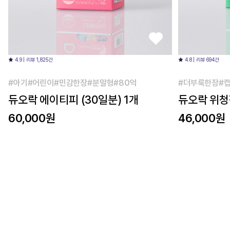
4.9 | 리뷰 1,825건
4.8 | 리뷰 694건
#아기#어린이#민감한장#분말형#80억
#더부룩한장#캡
듀오락 에이티피 (30일분) 1개
듀오락 위청장
60,000원
46,000원