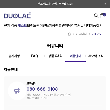
신규가입시 13만원 쿠폰팩 지급!
0
전체 상품
베스트
브랜드관
이벤트
체험팩
회원혜택
리뷰
커뮤니티
제품찾기
커뮤니티
이용안내
커뮤니티
공지사항
FAQ
상품 Q&A
이용안내
듀오락 소식
이용안내
고객센터
080-668-6108
평일 10:00 - 17:00 (주말, 공휴일 휴무)
점심 11:30 - 12:30