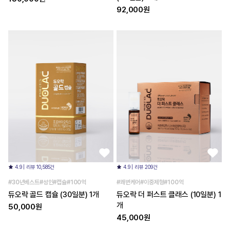
92,000원
4.9 | 리뷰 10,585건
4.9 | 리뷰 209건
#30년베스트#성인#캡슐#100억
#쾌변케어#이중제형#100억
듀오락 골드 캡슐 (30일분) 1개
듀오락 더 퍼스트 클래스 (10일분) 1
개
50,000원
45,000원