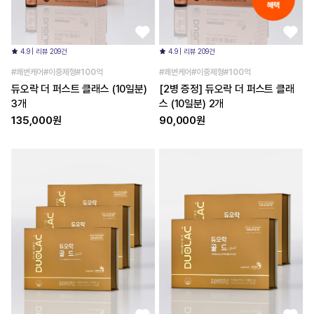
4.9 | 리뷰 209건
4.9 | 리뷰 209건
#쾌변케어#이중제형#100억
#쾌변케어#이중제형#100억
듀오락 더 퍼스트 클래스 (10일분)
[2병 증정] 듀오락 더 퍼스트 클래
3개
스 (10일분) 2개
135,000원
90,000원