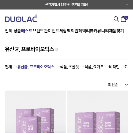
신규가입시 13만원 쿠폰팩 지급!
0
전체 상품
베스트
브랜드관
이벤트
체험팩
회원혜택
리뷰
커뮤니티
제품찾기
유산균, 프로바이오틱스
12
전체
유산균, 프로바이오틱스
식품_초콜릿
식품_요거트
비타민
CLA