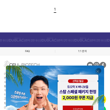
1
FAQ
1:1 문의
(주)쎌바이오텍인터내셔날
대표자 : 정명준
본사 : 경기 김포시 월곶면 애기봉로 409번길 50
사업자등록번호 : 220-81-52116
통신판매업신고 : 제 2012-경기김포-0298호 건강식품군
개인정보관리책임자 : 오경림
이메일 :
duolacshop@cellbiotech.com
고객센터/제품상담
: 080-668-6108
평일 월금 : 10:00 ~ 17:00 (주말, 공휴일 휴무)
(점심시간 : 11:30PM ~ 12:30PM)