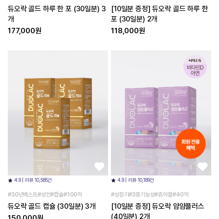
듀오락 골드 하루 한 포 (30일분) 3
[10일분 증정] 듀오락 골드 하루 한
개
포 (30일분) 2개
177,000원
118,000원
4.9 | 리뷰 10,585건
4.9 | 리뷰 10,189건
#30년베스트#성인#캡슐#100억
#성장기#3중기능성#츄어블#40억
듀오락 골드 캡슐 (30일분) 3개
[10일분 증정] 듀오락 얌얌플러스
(40일분) 2개
150,000원