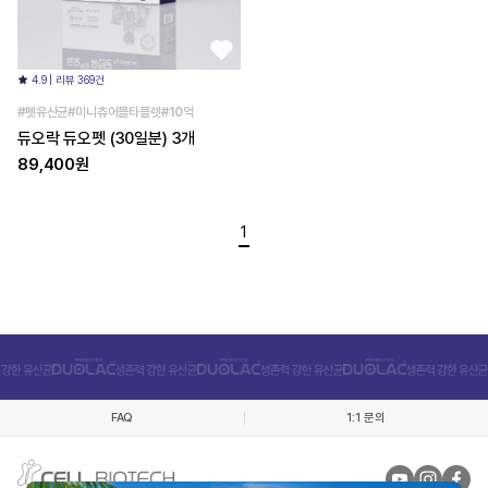
4.9 | 리뷰 369건
#펫유산균#미니츄어블타블렛#10억
듀오락 듀오펫 (30일분) 3개
89,400원
1
FAQ
1:1 문의