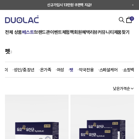
신규가입시 13만원 쿠폰팩 지급!
0
전체 상품
베스트
브랜드관
이벤트
체험팩
회원혜택
리뷰
커뮤니티
제품찾기
펫
3
어린이
성인/중.장년
온가족
여성
펫
약국전용
스페셜케어
쇼핑백