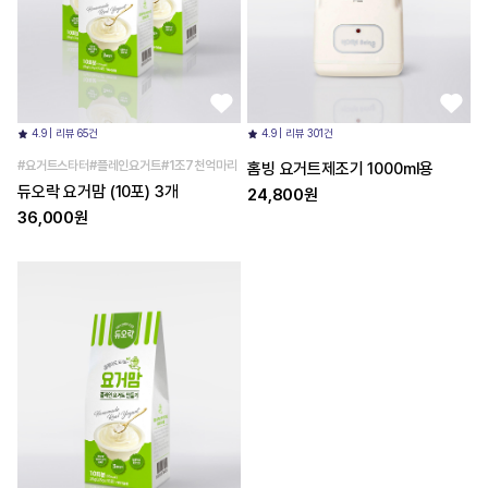
4.9 | 리뷰 65건
4.9 | 리뷰 301건
#요거트스타터#플레인요거트#1조7천억마리
홈빙 요거트제조기 1000ml용
듀오락 요거맘 (10포) 3개
24,800원
36,000원