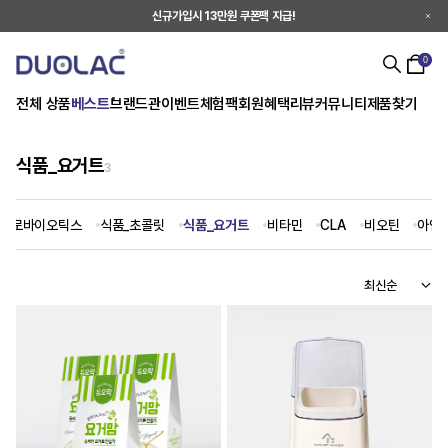
신규가입시 13만원 쿠폰팩 지급!
0
전체 상품
베스트
브랜드관
이벤트
체험팩
회원혜택
리뷰
커뮤니티
제품찾기
식품_요거트
3
 프로바이오틱스
식품_초콜릿
식품_요거트
비타민
CLA
비오틴
아연