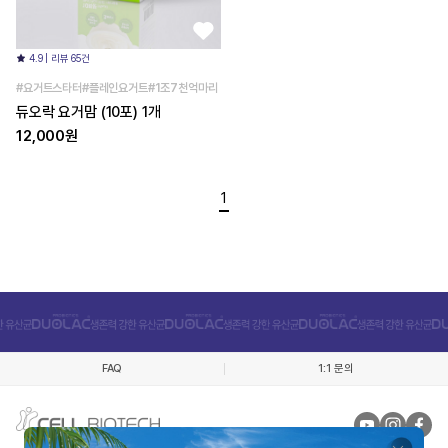
4.9 | 리뷰 65건
#요거트스타터#플레인요거트#1조7천억마리
듀오락 요거맘 (10포) 1개
12,000원
1
FAQ
1:1 문의