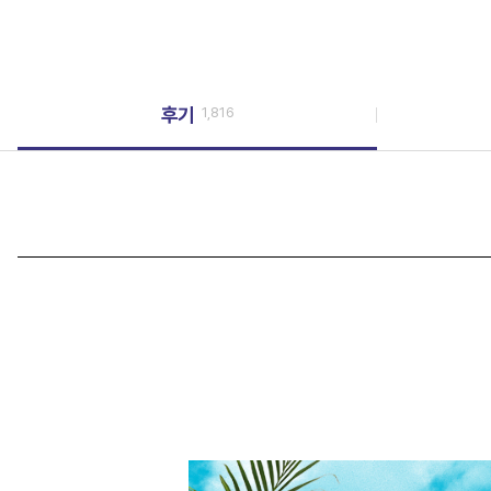
후기
1,816