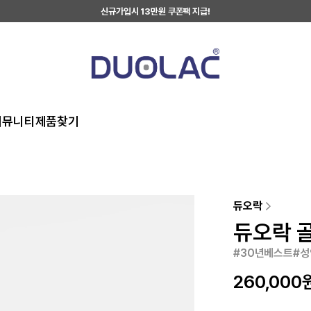
신규가입시 13만원 쿠폰팩 지급!
커뮤니티
제품찾기
듀오락
듀오락 골
#30년베스트#성
260,000