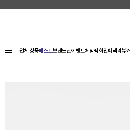
전체 상품
베스트
브랜드관
이벤트
체험팩
회원혜택
리뷰