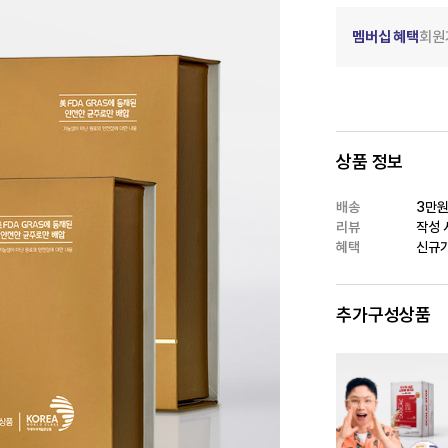
멤버십 혜택
회원
상품 정보
배송
3만원
리뷰
작성 시
혜택
신규가
추가구성상품