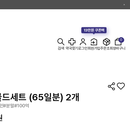
13만원 쿠폰팩
0
검색
약국찾기
로그인
회원가입
주문조회
장바구니
드세트 (65일분) 2개
인#분말#100억
원