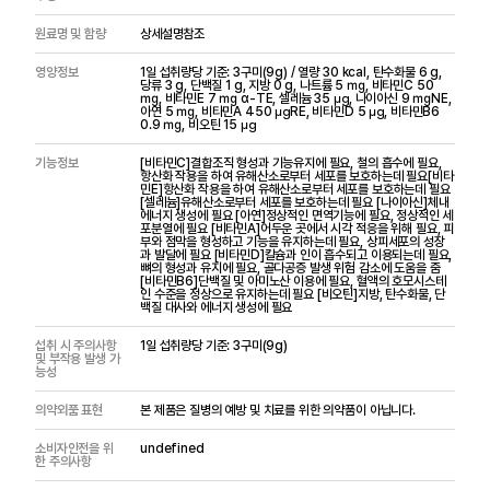
원료명 및 함량
상세설명참조
영양정보
1일 섭취량당 기준: 3구미(9g) / 열량 30 kcal, 탄수화물 6 g,
당류 3 g, 단백질 1 g, 지방 0 g, 나트륨 5 ㎎, 비타민C 50
㎎, 비타민E 7 ㎎ α-TE, 셀레늄 35 ㎍, 나이아신 9 ㎎NE,
아연 5 ㎎, 비타민A 450 ㎍RE, 비타민D 5 ㎍, 비타민B6
0.9 ㎎, 비오틴 15 ㎍
기능정보
[비타민C]결합조직 형성과 기능유지에 필요, 철의 흡수에 필요,
항산화 작용을 하여 유해산소로부터 세포를 보호하는데 필요[비타
민E]항산화 작용을 하여 유해산소로부터 세포를 보호하는데 필요
[셀레늄]유해산소로부터 세포를 보호하는데 필요 [나이아신]체내
에너지 생성에 필요 [아연]정상적인 면역기능에 필요, 정상적인 세
포분열에 필요 [비타민A]어두운 곳에서 시각 적응을 위해 필요, 피
부와 점막을 형성하고 기능을 유지하는데 필요, 상피세포의 성장
과 발달에 필요 [비타민D]칼슘과 인이 흡수되고 이용되는데 필요,
뼈의 형성과 유지에 필요, 골다공증 발생 위험 감소에 도움을 줌
[비타민B6]단백질 및 아미노산 이용에 필요, 혈액의 호모시스테
인 수준을 정상으로 유지하는데 필요 [비오틴]지방, 탄수화물, 단
백질 대사와 에너지 생성에 필요
섭취 시 주의사항
1일 섭취량당 기준: 3구미(9g)
및 부작용 발생 가
능성
의약외품 표현
본 제품은 질병의 예방 및 치료를 위한 의약품이 아닙니다.
소비자안전을 위
undefined
한 주의사항