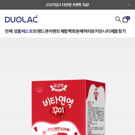
신규가입시 13만원 쿠폰팩 지급!
0
전체 상품
베스트
브랜드관
이벤트
체험팩
회원혜택
리뷰
커뮤니티
제품찾기