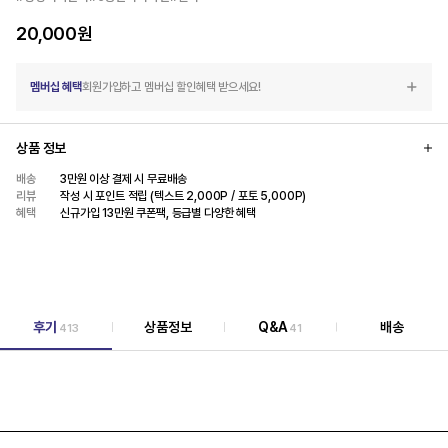
20,000
원
멤버십 혜택
회원가입하고 멤버십 할인혜택 받으세요!
상품 정보
배송
3만원 이상 결제 시 무료배송
리뷰
작성 시 포인트 적립 (텍스트 2,000P / 포토 5,000P)
혜택
신규가입 13만원 쿠폰팩, 등급별 다양한 혜택
후기
상품정보
Q&A
배송
413
41