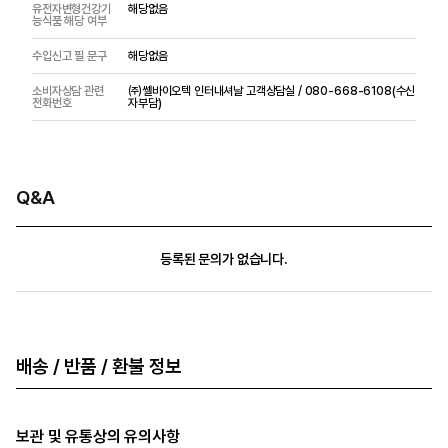
유전자변형건강기
해당없음
능식품 해당 여부
수입신고 필 문구
해당없음
소비자상담 관련
㈜쎌바이오텍 인터내셔날 고객상담실 / 080-668-6108(수신
전화번호
자부담)
Q&A
등록된 문의가 없습니다.
배송 / 반품 / 환불 정보
보관 및 유통상의 유의사항