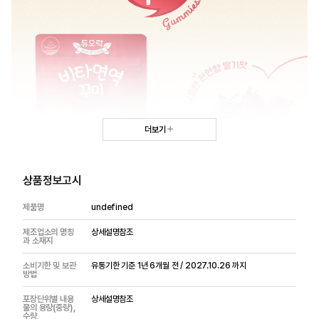
더보기
상품정보고시
제품명
undefined
제조업소의 명칭
상세설명참조
과 소재지
소비기한 및 보관
유통기한 기준 1년 6개월 전 / 2027.10.26 까지
방법
포장단위별 내용
상세설명참조
물의 용량(중량),
수량