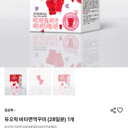
듀오락
듀오락 비타면역꾸미 (28일분) 1개
#성장기어린이#9종멀티비타민#젤리