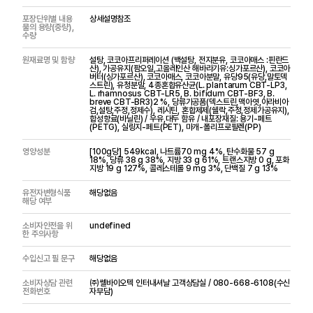
포장단위별 내용
상세설명참조
물의 용량(중량),
수량
원재료명 및 함량
설탕, 코코아프리퍼레이션 (백설탕, 전지분유, 코코아매스 :핀란드
산), 가공유지(팜오일,고올레인산 해바라기유:싱가포르산), 코코아
버터(싱가포르산), 코코아매스, 코코아분말, 유당95(유당,말토덱
스트린), 유청분말, 4종혼합유산균(L. plantarum CBT-LP3,
L. rhamnosus CBT-LR5, B. bifidum CBT-BF3, B.
breve CBT-BR3)2 %, 당류가공품(덱스트린,맥아엿,아라비아
검,설탕,주정,정제수), 레시틴, 혼합제제(쉘락,주정,정제가공유지),
합성향료(바닐린) / 우유,대두 함유 / 내포장재질: 용기-페트
(PETG), 실링지-페트(PET), 마개-폴리프로필렌(PP)
영양성분
[100g당] 549kcal, 나트륨70 mg 4%, 탄수화물 57 g
18%, 당류 38 g 38%, 지방 33 g 61%, 트랜스지방 0 g, 포화
지방 19 g 127%, 콜레스테롤 9 mg 3%, 단백질 7 g 13%
유전자변형식품
해당없음
해당 여부
소비자안전을 위
undefined
한 주의사항
수입신고 필 문구
해당없음
소비자상담 관련
㈜쎌바이오텍 인터내셔날 고객상담실 / 080-668-6108(수신
전화번호
자부담)