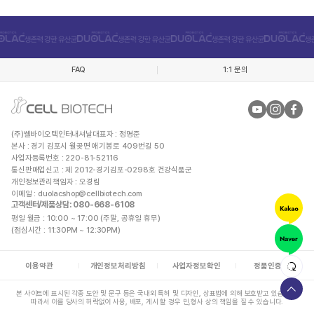
FAQ
1:1 문의
(주)쎌바이오텍인터내셔날
대표자 : 정명준
본사 : 경기 김포시 월곶면 애기봉로 409번길 50
사업자등록번호 : 220-81-52116
통신판매업신고 : 제 2012-경기김포-0298호 건강식품군
개인정보관리책임자 : 오경림
이메일 :
duolacshop@cellbiotech.com
고객센터/제품상담
: 080-668-6108
평일 월금 : 10:00 ~ 17:00 (주말, 공휴일 휴무)
(점심시간 : 11:30PM ~ 12:30PM)
이용약관
개인정보처리방침
사업자정보확인
정품인증안내
본 사이트에 표시된 각종 도안 및 문구 등은 국내외 특허 및 디자인, 상표법에 의해 보호받고 있습니다.
따라서 이를 당사의 허락없이 사용, 배포, 게시 할 경우 민,형사 상의 책임을 질 수 있습니다.