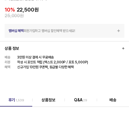
10
%
22,500
원
25,000
원
멤버십 혜택
회원가입하고 멤버십 할인혜택 받으세요!
상품 정보
배송
3만원 이상 결제 시 무료배송
리뷰
작성 시 포인트 적립 (텍스트 2,000P / 포토 5,000P)
혜택
신규가입 13만원 쿠폰팩, 등급별 다양한 혜택
후기
상품정보
Q&A
배송
1,539
29