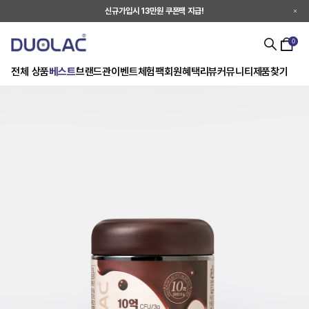
신규가입시 13만원 쿠폰팩 지급!
0
전체 상품
베스트
브랜드관
이벤트
체험팩
회원혜택
리뷰
커뮤니티
제품찾기