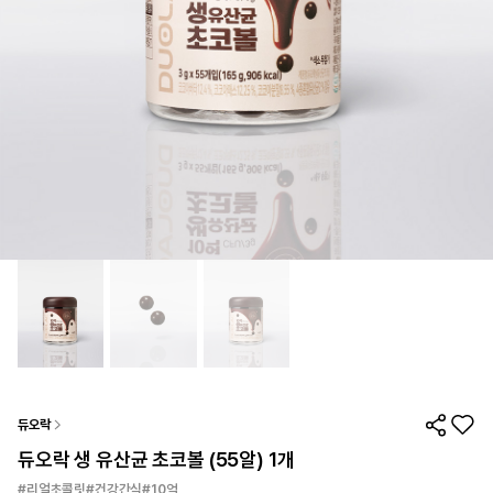
듀오락
듀오락 생 유산균 초코볼 (55알) 1개
#리얼초콜릿#건강간식#10억