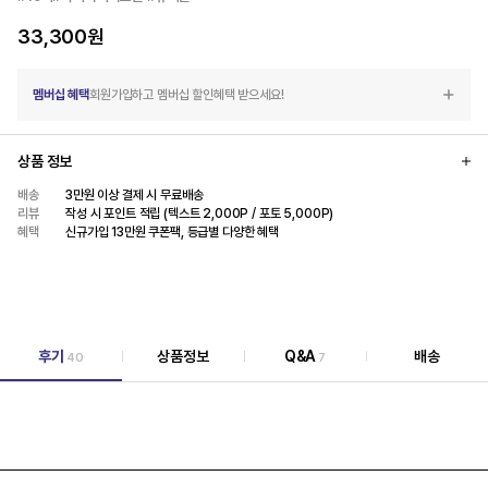
33,300
원
멤버십 혜택
회원가입하고 멤버십 할인혜택 받으세요!
상품 정보
배송
3만원 이상 결제 시 무료배송
리뷰
작성 시 포인트 적립 (텍스트 2,000P / 포토 5,000P)
혜택
신규가입 13만원 쿠폰팩, 등급별 다양한 혜택
후기
상품정보
Q&A
배송
40
7