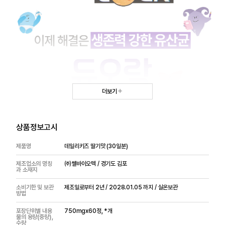
더보기
상품정보고시
제품명
데일리키즈 딸기맛 (30일분)
제조업소의 명칭
㈜쎌바이오텍 / 경기도 김포
과 소재지
소비기한 및 보관
제조일로부터 2년 / 2028.01.05 까지 / 실온보관
방법
포장단위별 내용
750mgx60정, *개
물의 용량(중량),
수량