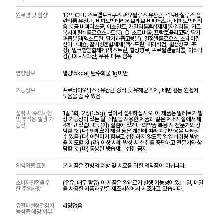
원료명 및 함량
10억 CFU 스트렙토코쿠스 써모필루스 유산균, 락토바실루스 플
란타룸 유산균, 비피도박테리움 브레브 비피더스균, 비피도박테리
움 룽굼 비피더스균, 이소말트, 자일리톨혼합제제(자일리톨, 카르
복시메틸셀룰로오스나트륨), D-소르비톨, 프락토올리고당, 딸기
과즙분말(덱스트린, 딸기과즙고형분), 결정셀룰로오스, 스테아린
산마그네슘, 딸기향혼합제제(덱스트린, 아라빅검, 합성향료, 주
정), 밀크향혼합제제(덱스트린, 합성향료, 프로필렌글리콜, 아리빅
검), DL-사과산, 우유, 대두 함유
영양정보
열량 5kcal, 탄수화물 1g미만
기능정보
프로바이오틱스 : 유산균 증식 및 유해균 억제, 배변 활동 원활에
도움을 줄 수 있음.
섭취 시 주의사항
1일 1회, 2정(1.5g), 씹어서 섭취하십시오. 이 제품은 알레르기 발
및 부작용 발생 가
생 가능성이 있는 밀, 메밀을 사용한 제품과 같은 제조시설에서 제
능성
조하고 있습니다. (가) 질환이 있거나 의약품 복용 시 전문가와 상
담할 것 (나) 알레르기 체질 등은 개인에 따라 과민반응을 나타낼
수 있음 (다) 어린이가 함부로 섭취하지 않도록 일일 섭취량 방법
을 지도할 것 (라) 이상 사례 발생 시 섭취를 중단하고 전문가와 상
담할 것 (마) 동봉된 방습제는 섭취 금지
의약외품 표현
본 제품은 질병의 예방 및 치료를 위한 의약품이 아닙니다.
소비자안전을 위
(우유, 대두 함유) 이 제품은 알레르기 발생 가능성이 있는 밀, 메밀
한 주의사항
을 사용한 제품과 같은 제조시설에서 제조하고 있습니다.
유전자변형건강기
해당없음
능식품 해당 여부