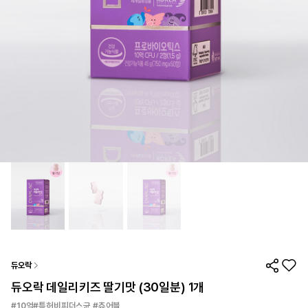
듀오락
듀오락 데일리키즈 딸기맛 (30일분) 1개
#10억#특허비피더스균 #츄어블