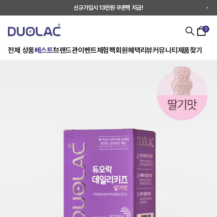
신규가입시 13만원 쿠폰팩 지급!
0
전체 상품
베스트
브랜드관
이벤트
체험팩
회원혜택
리뷰
커뮤니티
제품찾기