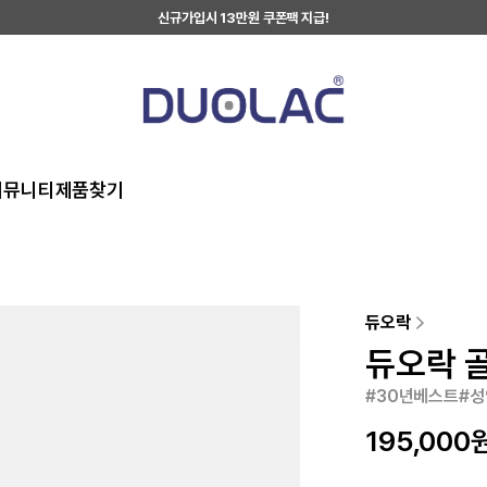
신규가입시 13만원 쿠폰팩 지급!
커뮤니티
제품찾기
듀오락
듀오락 골
#30년베스트#성
195,000