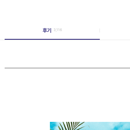
후기
3,116