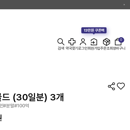
13만원 쿠폰팩
0
검색
약국찾기
로그인
회원가입
주문조회
장바구니
드 (30일분) 3개
인#분말#100억
원