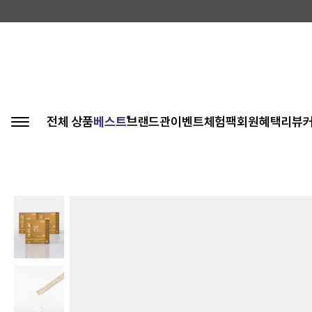
전체 상품
베스트
브랜드관
이벤트
체험팩
회원혜택
리뷰