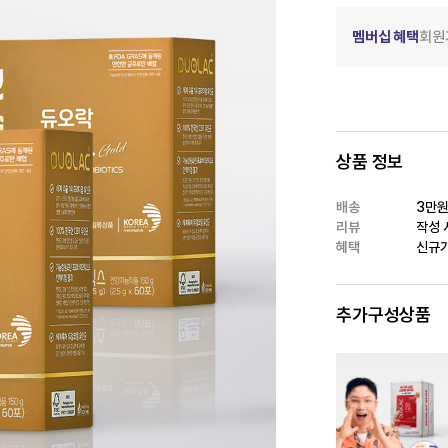
멤버십 혜택
회원
상품 정보
배송
3만원
리뷰
작성 시
혜택
신규가
추가구성상품