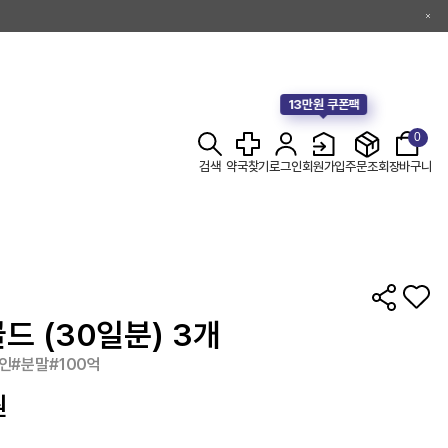
13만원 쿠폰팩
0
검색
약국찾기
로그인
회원가입
주문조회
장바구니
드 (30일분) 3개
인#분말#100억
원