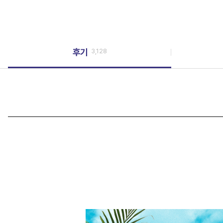
후기
3,128