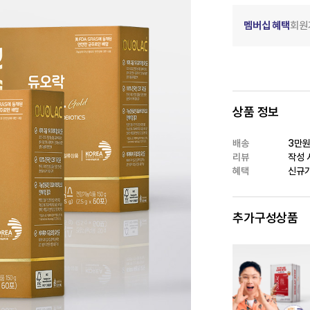
멤버십 혜택
회원
상품 정보
배송
3만원
리뷰
작성 시
혜택
신규가
추가구성상품