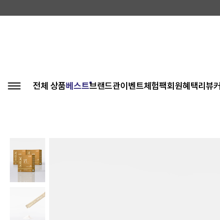
전체 상품
베스트
브랜드관
이벤트
체험팩
회원혜택
리뷰