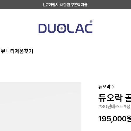
신규가입시 13만원 쿠폰팩 지급!
커뮤니티
제품찾기
듀오락
듀오락 골
#30년베스트#성
195,000