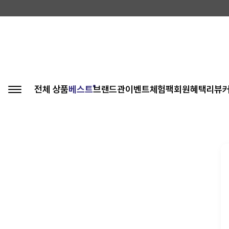
전체 상품
베스트
브랜드관
이벤트
체험팩
회원혜택
리뷰