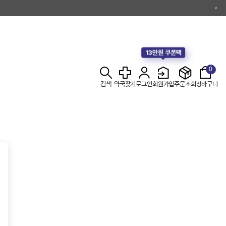
13만원 쿠폰팩
0
검색
약국찾기
로그인
회원가입
주문조회
장바구니