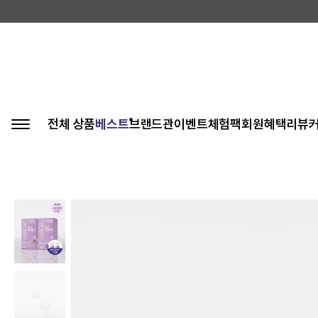
전체 상품
베스트
브랜드관
이벤트
체험팩
회원혜택
리뷰