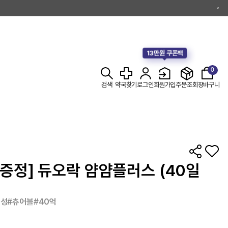
13만원 쿠폰팩
0
검색
약국찾기
로그인
회원가입
주문조회
장바구니
 증정] 듀오락 얌얌플러스 (40일
성#츄어블#40억