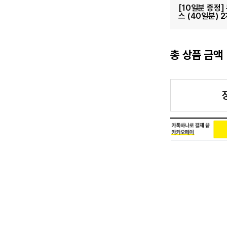
[10일분 증정
스 (40일분) 
총 상품 금액