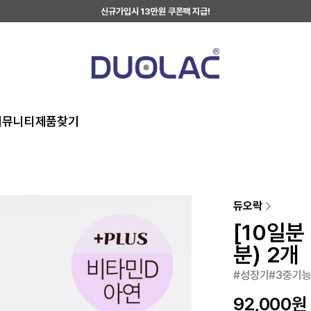
신규가입시 13만원 쿠폰팩 지급!
커뮤니티
제품찾기
듀오락
[10일분
분) 2개
#성장기#3중기능
92,000
원