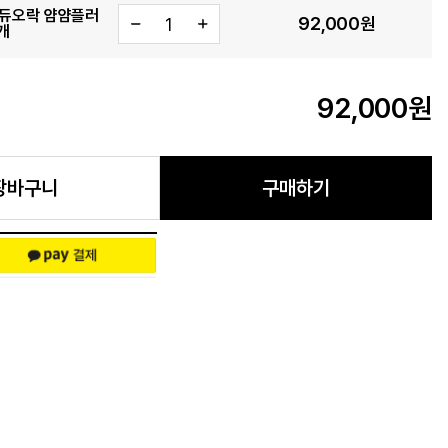
] 듀오락 얌얌플러
92,000
원
2개
92,000
원
장바구니
구매하기