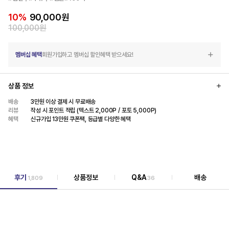
10
%
90,000
원
100,000
원
멤버십 혜택
회원가입하고 멤버십 할인혜택 받으세요!
상품 정보
배송
3만원 이상 결제 시 무료배송
리뷰
작성 시 포인트 적립 (텍스트 2,000P / 포토 5,000P)
혜택
신규가입 13만원 쿠폰팩, 등급별 다양한 혜택
후기
상품정보
Q&A
배송
1,809
36