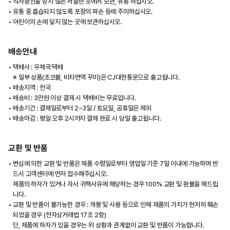
직사광선을 받지 않은 서늘한 곳에서 보관, 유통 하십시오.
유통 중 흡습되지 않도록 포장의 파손 등에 주의하십시오.
어린이의 손에 닿지 않는 곳에 보관하십시오.
배송안내
택배사 : 우체국 택배
※ 일부 상품(초코볼, 비타면역 꾸미)은 CJ대한통운으로 출고됩니다.
배송지역 : 전국
배송비 : 3만원 이상 결제 시 택배비는 무료입니다.
배송기간 : 결제일로부터 2~3일 / 토요일, 공휴일은 제외
배송마감 : 평일 오후 2시까지 결제 완료 시 당일 출고됩니다.
교환 및 반품
변심에 의한 교환 및 반품은 제품 수령일로부터 영업일 기준 7일 이내에 가능하며 반
드시 고객센터에 먼저 접수해주십시오.
제품의 하자가 있거나 자사 귀책사유에 해당하는 경우 100% 교환 및 환불을 해드립
니다.
교환 및 반품이 불가능한 경우 : 개봉 및 사용 등으로 인해 제품의 가치가 현저히 훼손
되었을 경우 (전자상거래법 17조 2항)
단, 제품에 하자가 있을 경우는 위 상황과 관계없이 교환 및 반품이 가능합니다.