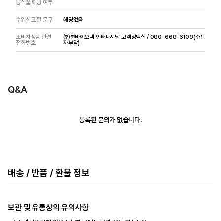
능식품 해당 여부
수입신고 필 문구
해당없음
소비자상담 관련
㈜쎌바이오텍 인터내셔날 고객상담실 / 080-668-6108(수신
전화번호
자부담)
Q&A
등록된 문의가 없습니다.
배송 / 반품 / 환불 정보
보관 및 유통상의 유의사항