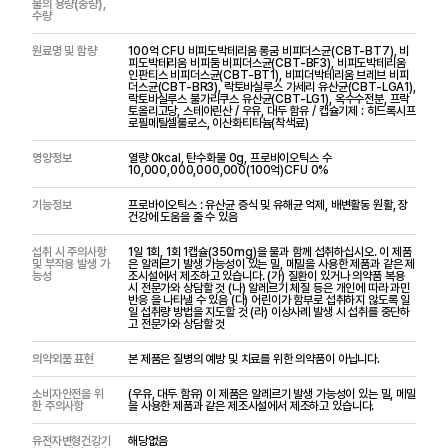
물의 용량(중량),
수량
원료명 및 함량
100억 CFU 비피도박테리움 롱굼 비피더스균(CBT-BT7), 비
피도박테리움 비피둠 비피더스균(CBT-BF3), 비피도박테리움
인판티스 비피더스균(CBT-BT1), 비피더박테리움 브레브 비피
더스균(CBT-BR3), 락토바실루스 가세리 유산균(CBT-LGA1),
락토바실루스 불가리쿠스 유산균(CBT-LG1), 옥수수전분, 프락
토올리고당, 스테아린산 / 우유, 대두 함유 / 캡슐기제 : 히드록시프
로필메틸셀룰로스, 이산화티타늄(착색료)
영양정보
열량 0kcal, 탄수화물 0g, 프로바이오틱스 수
10,000,000,000,000(100억)CFU 0%
기능정보
프로바이오틱스 : 유산균 증식 및 유해균 억제, 배변활동 원활, 장
건강에 도움을 줄 수 있음
섭취 시 주의사항
1일 1회, 1회 1캡슐(350mg)을 물과 함께 섭취하십시오. 이 제품
및 부작용 발생 가
은 알레르기 발생 가능성이 있는 밀, 메밀을 사용한 제품과 같은 제
능성
조시설에서 제조하고 있습니다. (가) 질환이 있거나 의약품 복용
시 전문가와 상담할 것 (나) 알레르기 체질 등은 개인에 따라 과민
반응 을 나타낼 수 있음 (다) 어린이가 함부로 섭취하지 않도록 일
일 섭취량 방법을 지도할 것 (라) 이상사례 발생 시 섭취를 중단하
고 전문가와 상담할 것
의약외품 표현
본 제품은 질병의 예방 및 치료를 위한 의약품이 아닙니다.
소비자안전을 위
(우유, 대두 함유) 이 제품은 알레르기 발생 가능성이 있는 밀, 메밀
한 주의사항
을 사용한 제품과 같은 제조시설에서 제조하고 있습니다.
유전자변형건강기
해당없음