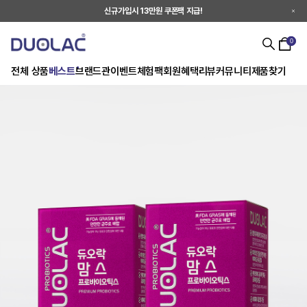
신규가입시 13만원 쿠폰팩 지급!
0
전체 상품
베스트
브랜드관
이벤트
체험팩
회원혜택
리뷰
커뮤니티
제품찾기