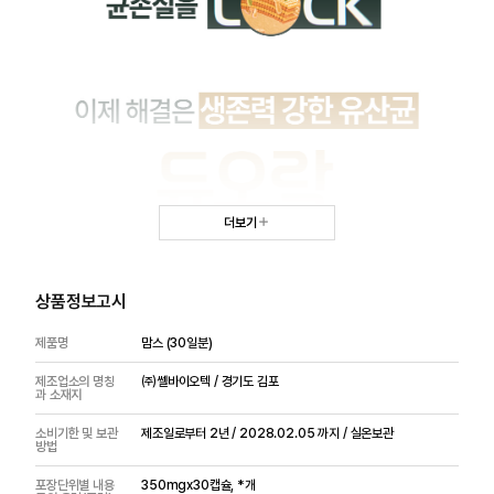
더보기
상품정보고시
제품명
맘스 (30일분)
제조업소의 명칭
㈜쎌바이오텍 / 경기도 김포
과 소재지
소비기한 및 보관
제조일로부터 2년 / 2028.02.05 까지 / 실온보관
방법
포장단위별 내용
350mgx30캡슐, *개