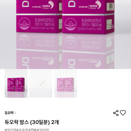
듀오락
듀오락 맘스 (30일분) 2개
#임산부#수유부#캡슐#100억