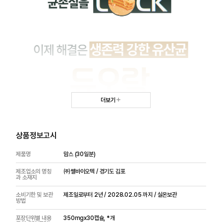
더보기
상품정보고시
제품명
맘스 (30일분)
제조업소의 명칭
㈜쎌바이오텍 / 경기도 김포
과 소재지
소비기한 및 보관
제조일로부터 2년 / 2028.02.05 까지 / 실온보관
방법
포장단위별 내용
350mgx30캡슐, *개