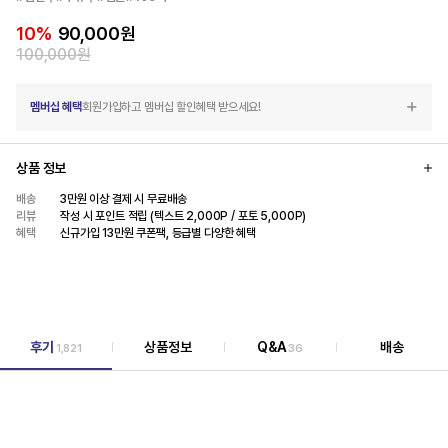
10
%
90,000
원
100,000
원
멤버십 혜택
회원가입하고 멤버십 할인혜택 받으세요!
상품 정보
배송
3만원 이상 결제 시 무료배송
리뷰
작성 시 포인트 적립 (텍스트 2,000P / 포토 5,000P)
혜택
신규가입 13만원 쿠폰팩, 등급별 다양한 혜택
후기
상품정보
Q&A
배송
1,821
36