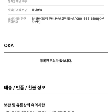
능식품 해당 여부
수입신고 필 문구
해당없음
소비자상담 관련
㈜쎌바이오텍 인터내셔날 고객상담실 / 080-668-6108(수신
전화번호
자부담)
Q&A
등록된 문의가 없습니다.
배송 / 반품 / 환불 정보
보관 및 유통상의 유의사항