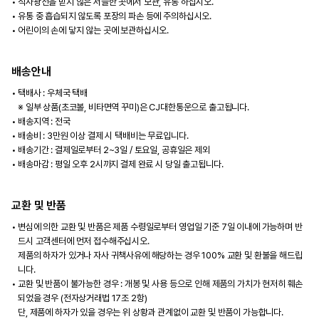
직사광선을 받지 않은 서늘한 곳에서 보관, 유통 하십시오.
유통 중 흡습되지 않도록 포장의 파손 등에 주의하십시오.
어린이의 손에 닿지 않는 곳에 보관하십시오.
배송안내
택배사 : 우체국 택배
※ 일부 상품(초코볼, 비타면역 꾸미)은 CJ대한통운으로 출고됩니다.
배송지역 : 전국
배송비 : 3만원 이상 결제 시 택배비는 무료입니다.
배송기간 : 결제일로부터 2~3일 / 토요일, 공휴일은 제외
배송마감 : 평일 오후 2시까지 결제 완료 시 당일 출고됩니다.
교환 및 반품
변심에 의한 교환 및 반품은 제품 수령일로부터 영업일 기준 7일 이내에 가능하며 반
드시 고객센터에 먼저 접수해주십시오.
제품의 하자가 있거나 자사 귀책사유에 해당하는 경우 100% 교환 및 환불을 해드립
니다.
교환 및 반품이 불가능한 경우 : 개봉 및 사용 등으로 인해 제품의 가치가 현저히 훼손
되었을 경우 (전자상거래법 17조 2항)
단, 제품에 하자가 있을 경우는 위 상황과 관계없이 교환 및 반품이 가능합니다.