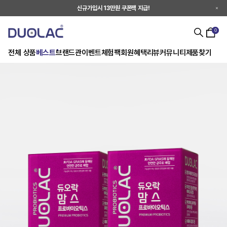
신규가입시 13만원 쿠폰팩 지급!
0
전체 상품
베스트
브랜드관
이벤트
체험팩
회원혜택
리뷰
커뮤니티
제품찾기