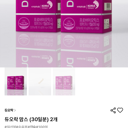
듀오락
듀오락 맘스 (30일분) 2개
#임산부#수유부#캡슐#100억