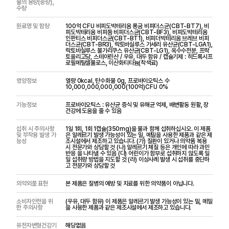
물의 용량(중량),
수량
원료명 및 함량
100억 CFU 비피도박테리움 롱굼 비피더스균(CBT-BT7), 비
피도박테리움 비피둠 비피더스균(CBT-BF3), 비피도박테리움
인판티스 비피더스균(CBT-BT1), 비피더박테리움 브레브 비피
더스균(CBT-BR3), 락토바실루스 가세리 유산균(CBT-LGA1),
락토바실루스 불가리쿠스 유산균(CBT-LG1), 옥수수전분, 프락
토올리고당, 스테아린산 / 우유, 대두 함유 / 캡슐기제 : 히드록시프
로필메틸셀룰로스, 이산화티타늄(착색료)
영양정보
열량 0kcal, 탄수화물 0g, 프로바이오틱스 수
10,000,000,000,000(100억)CFU 0%
기능정보
프로바이오틱스 : 유산균 증식 및 유해균 억제, 배변활동 원활, 장
건강에 도움을 줄 수 있음
섭취 시 주의사항
1일 1회, 1회 1캡슐(350mg)을 물과 함께 섭취하십시오. 이 제품
및 부작용 발생 가
은 알레르기 발생 가능성이 있는 밀, 메밀을 사용한 제품과 같은 제
능성
조시설에서 제조하고 있습니다. (가) 질환이 있거나 의약품 복용
시 전문가와 상담할 것 (나) 알레르기 체질 등은 개인에 따라 과민
반응 을 나타낼 수 있음 (다) 어린이가 함부로 섭취하지 않도록 일
일 섭취량 방법을 지도할 것 (라) 이상사례 발생 시 섭취를 중단하
고 전문가와 상담할 것
의약외품 표현
본 제품은 질병의 예방 및 치료를 위한 의약품이 아닙니다.
소비자안전을 위
(우유, 대두 함유) 이 제품은 알레르기 발생 가능성이 있는 밀, 메밀
한 주의사항
을 사용한 제품과 같은 제조시설에서 제조하고 있습니다.
유전자변형건강기
해당없음