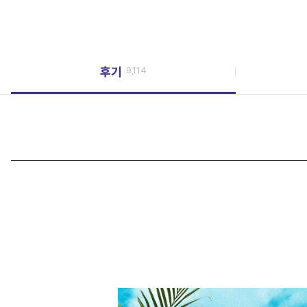
후기
9,114