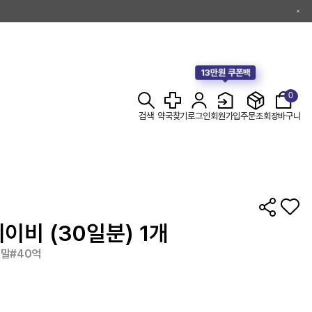
13만원 쿠폰팩
0
검색
약국찾기
로그인
회원가입
주문조회
장바구니
이비 (30일분) 1개
말#40억