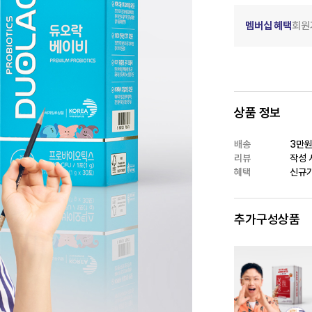
멤버십 혜택
회원
상품 정보
배송
3만원
리뷰
작성 시
혜택
신규가
추가구성상품