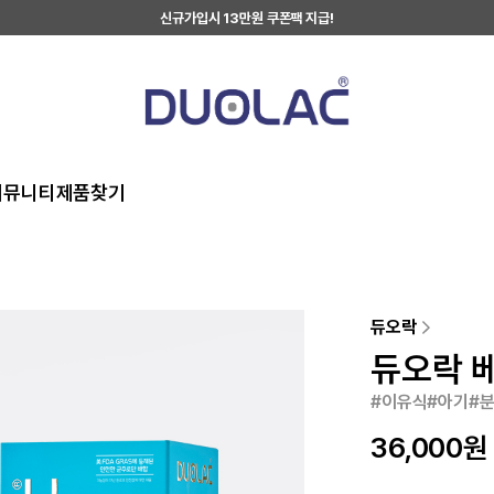
신규가입시 13만원 쿠폰팩 지급!
커뮤니티
제품찾기
듀오락
듀오락 베
#이유식#아기#분
36,000
원