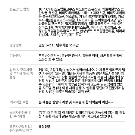
원료명 및 함량
10억 CFU 스트렙토코쿠스 써모필루스 유산균, 락토바실루스 플
란타룸 유산균, 비피도박테리움 브레브 비피더스균, 비피도박테리
움 룽굼 비피더스균, 이소말트, 자일리톨혼합제제(자일리톨, 카르
복시메틸셀룰로오스나트륨), D-소르비톨, 프락토올리고당, 딸기
과즙분말(덱스트린, 딸기과즙고형분), 결정셀룰로오스, 스테아린
산마그네슘, 딸기향혼합제제(덱스트린, 아라빅검, 합성향료, 주
정), 밀크향혼합제제(덱스트린, 합성향료, 프로필렌글리콜, 아리빅
검), DL-사과산, 우유, 대두 함유
영양정보
열량 5kcal, 탄수화물 1g미만
기능정보
프로바이오틱스 : 유산균 증식 및 유해균 억제, 배변 활동 원활에
도움을 줄 수 있음.
섭취 시 주의사항
1일 1회, 2정(1.5g), 씹어서 섭취하십시오. 이 제품은 알레르기 발
및 부작용 발생 가
생 가능성이 있는 밀, 메밀을 사용한 제품과 같은 제조시설에서 제
능성
조하고 있습니다. (가) 질환이 있거나 의약품 복용 시 전문가와 상
담할 것 (나) 알레르기 체질 등은 개인에 따라 과민반응을 나타낼
수 있음 (다) 어린이가 함부로 섭취하지 않도록 일일 섭취량 방법
을 지도할 것 (라) 이상 사례 발생 시 섭취를 중단하고 전문가와 상
담할 것 (마) 동봉된 방습제는 섭취 금지
의약외품 표현
본 제품은 질병의 예방 및 치료를 위한 의약품이 아닙니다.
소비자안전을 위
(우유, 대두 함유) 이 제품은 알레르기 발생 가능성이 있는 밀, 메밀
한 주의사항
을 사용한 제품과 같은 제조시설에서 제조하고 있습니다.
유전자변형건강기
해당없음
능식품 해당 여부