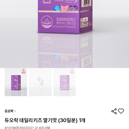
듀오락
듀오락 데일리키즈 딸기맛 (30일분) 1개
#10억#특허비피더스균 #츄어블