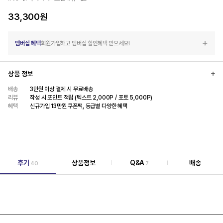
33,300
원
멤버십 혜택
회원가입하고 멤버십 할인혜택 받으세요!
상품 정보
배송
3만원 이상 결제 시 무료배송
리뷰
작성 시 포인트 적립 (텍스트 2,000P / 포토 5,000P)
혜택
신규가입 13만원 쿠폰팩, 등급별 다양한 혜택
후기
상품정보
Q&A
배송
40
7