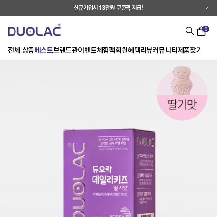
신규가입시 13만원 쿠폰팩 지급!
0
전체 상품
베스트
브랜드관
이벤트
체험팩
회원혜택
리뷰
커뮤니티
제품찾기