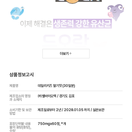
더보기
상품정보고시
제품명
데일리키즈 딸기맛 (30일분)
제조업소의 명칭
㈜쎌바이오텍 / 경기도 김포
과 소재지
소비기한 및 보관
제조일로부터 2년 / 2028.01.05 까지 / 실온보관
방법
포장단위별 내용
750mgx60정, *개
물의 용량(중량),
수량