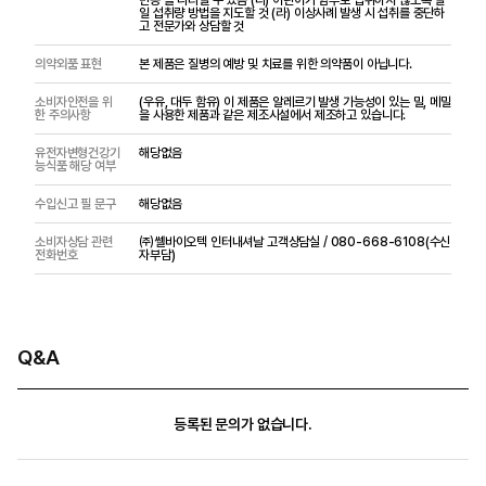
일 섭취량 방법을 지도할 것 (라) 이상사례 발생 시 섭취를 중단하
고 전문가와 상담할 것
의약외품 표현
본 제품은 질병의 예방 및 치료를 위한 의약품이 아닙니다.
소비자안전을 위
(우유, 대두 함유) 이 제품은 알레르기 발생 가능성이 있는 밀, 메밀
한 주의사항
을 사용한 제품과 같은 제조시설에서 제조하고 있습니다.
유전자변형건강기
해당없음
능식품 해당 여부
수입신고 필 문구
해당없음
소비자상담 관련
㈜쎌바이오텍 인터내셔날 고객상담실 / 080-668-6108(수신
전화번호
자부담)
Q&A
등록된 문의가 없습니다.