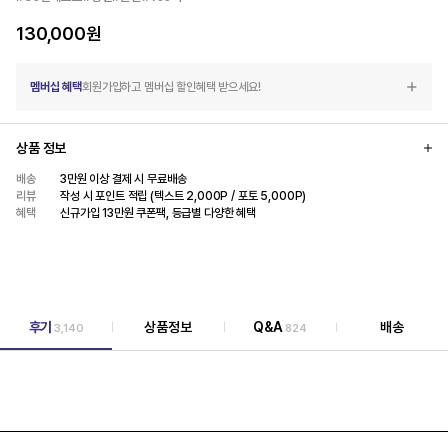
130,000
원
멤버십 혜택
회원가입하고 멤버십 할인혜택 받으세요!
상품 정보
배송
3만원 이상 결제 시 무료배송
리뷰
작성 시 포인트 적립 (텍스트 2,000P / 포토 5,000P)
혜택
신규가입 13만원 쿠폰팩, 등급별 다양한 혜택
후기
상품정보
Q&A
배송
3,140
824