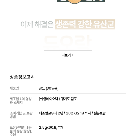
더보기
상품정보고시
제품명
골드 (30일분)
제조업소의 명칭
㈜쎌바이오텍 / 경기도 김포
과 소재지
소비기한 및 보관
제조일로부터 2년 / 2027.12.18 까지 / 실온보관
방법
포장단위별 내용
2.5gx60포, *개
물의 용량(중량),
수량