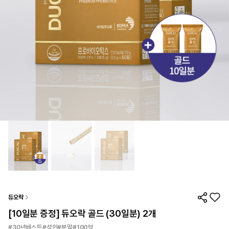
듀오락
[10일분 증정] 듀오락 골드 (30일분) 2개
#30년베스트#성인#분말#100억