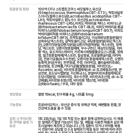
원료명 및 함량
100억 CFU 스트렙토코쿠스 써모필루스 유산균
(Streptococcus thermophilusCBT-ST3 ), 락토바실루
스아시도필루스유산균(Lactobacillus acidophilus CBT-
LA1), 락토바실루스 람노수스 유산균(Lactobacillus
rhamnosus CBT-LR5),비피도 박테리움 락티스 비피더스균
(Bifidobacterium lactis CBT-BL3), 비피도박테리움 롱굼
비피더스균(Bifidobacterium longumCBT-BG7), 비피도
박테리움비피둠 비피더스균(Bifidobacterium
bifidumCBT-BF3), 프락토올리고당, 이성화유당혼합분말(이
성화유당,덱스트린), 갈락토올리고당, 유당혼합분말(유당,덱스트
린),오렌지맛분말오렌지분말(오렌지착즙액분말, 덱스트린), 정백
당, 덱스트린, 오렌지향혼합제제, 무수구연산, 제삼인산칼슘, 치자
황 색소, 효소처리스테비아, 카르복시메틸셀룰로오스나트륨, 정제
염, 밀크향혼합제제(덱스트린, 합성향료, 프로필렌글리콜,아라빅
검), 전분가공품(옥수수전분), 오렌지향 혼합제제덱스트린, 오렌지
농축액,유당(우유), 천연향료, 주정, 아라빅검, 폴리솔베이트80,
합성향료, 토코페롤,기타가공품(쌀발효분말), 비타민C(L-
Ascorbic acid), 비타민E혼합제제(dl-α-토코페릴초산염, 변
성전분, 포도당시럽분말, 이산화규소), 분말비타민A혼합제제(포
도당시럽분말, 아라비아검, 옥수수전분, 비타민A초산염, dl-α-토
코페롤),비타민B 6염산염, 비타민B 1염산염, 비타민B
2(Riboflavin) / 우유, 대두 함유
영양정보
열량 15kcal, 탄수화물 4g, 나트륨 5mg
기능정보
프로바이오틱스 : 유산균 증식 및 유해균 억제, 배변활동 원활, 장
건강에 도움을 줄 수 있음
섭취 시 주의사항
1회 2포(5g), 1일 1회 직접 또는 물과 함께 섭취하십시오. 이 제품
및 부작용 발생 가
은 알레르기 발생 가능성이 있는 밀, 메밀을 사용한 제품과 같은 제
능성
조시설에서 제조하고 있습니다. (가) 질환이 있거나 의약품 복용
시 전문가와 상담할 것 (나) 알레르기 체질 등은 개인에 따라 과민
반응 을 나타낼 수 있음 (다) 어린이가 함부로 섭취하지 않도록 일