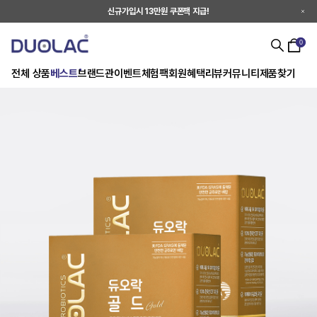
신규가입시 13만원 쿠폰팩 지급!
0
전체 상품
베스트
브랜드관
이벤트
체험팩
회원혜택
리뷰
커뮤니티
제품찾기