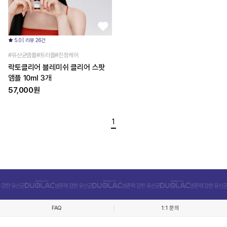
5.0 | 리뷰 26건
#유산균앰플#트러블#진정케어
락토클리어 블레미쉬 클리어 스팟
앰플 10ml 3개
57,000원
1
FAQ
1:1 문의