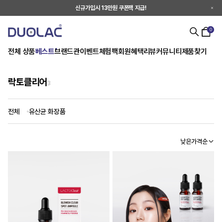
신규가입시 13만원 쿠폰팩 지급!
0
전체 상품
베스트
브랜드관
이벤트
체험팩
회원혜택
리뷰
커뮤니티
제품찾기
락토클리어
3
전체
유산균 화장품