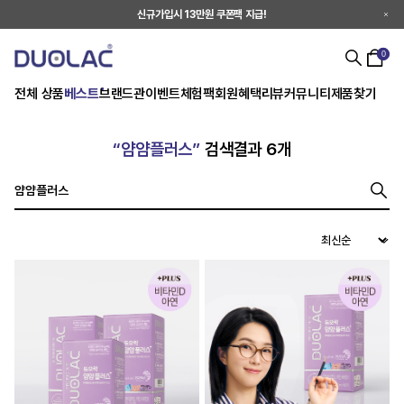
신규가입시 13만원 쿠폰팩 지급!
0
전체 상품
베스트
브랜드관
이벤트
체험팩
회원혜택
리뷰
커뮤니티
제품찾기
“얌얌플러스”
검색결과 6개