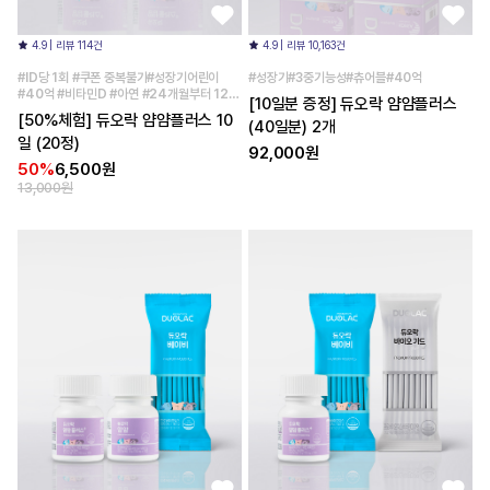
4.9 | 리뷰 114건
4.9 | 리뷰 10,163건
#ID당 1회 #쿠폰 중복불가#성장기어린이
#성장기#3중기능성#츄어블#40억
#40억 #비타민D #아연 #24개월부터 12세
[10일분 증정] 듀오락 얌얌플러스
까지 #어린이유산균 #츄어블유산균 #키즈유
[50%체험] 듀오락 얌얌플러스 10
(40일분) 2개
산균
일 (20정)
92,000원
50%
6,500원
13,000원