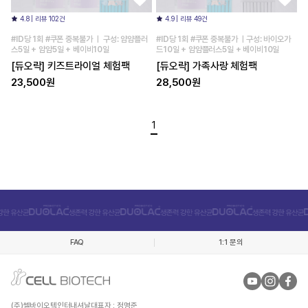
4.8 | 리뷰 102건
4.9 | 리뷰 49건
#ID당 1회 #쿠폰 중복불가 ㅣ 구성: 얌얌플러
#ID당 1회 #쿠폰 중복불가 ㅣ구성: 바이오가
스5일 + 얌얌5일 + 베이비10일
드10일 + 얌얌플러스5일 + 베이비10일
[듀오락] 키즈트라이얼 체험팩
[듀오락] 가족사랑 체험팩
23,500원
28,500원
1
FAQ
1:1 문의
(주)쎌바이오텍인터내셔날
대표자 : 정명준