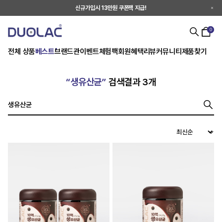
신규가입시 13만원 쿠폰팩 지급!
0
전체 상품
베스트
브랜드관
이벤트
체험팩
회원혜택
리뷰
커뮤니티
제품찾기
“생유산균”
검색결과 3개