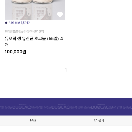
4.9 | 리뷰 1,544건
#리얼초콜릿#건강간식#10억
듀오락 생 유산균 초코볼 (55알) 4
개
100,000원
1
FAQ
1:1 문의